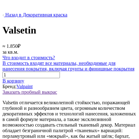
Назад в Декоративная краска
Valsetin
≈
1.850
₽
за кв.м.
Что входит в стоимость?
В стоимость входят все материалы, необходимые для
нанесения покрытия, включая грунты и финишные покрытия
Количество
товара
В корзину
Valsetin
Бренд:
Valpaint
Заказать пробный выкрас
Valsetin отличается великолепной стойкостью, поражающей
глубиной и разнообразием цвета, огромным количеством
декоративных эффектов и технологий нанесения, заложенных
в самой формуле материала, а также эксклюзивной
возможностью создавать стильный тканевый декор. Материал
обладает безграничной палитрой «тканевых» вариаций:
перламутровый или «мокрый», как бы жатый шёлк; бархат,