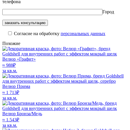
телефона
Город
Cогласие на обработку
персональных данных
Похожие
Велюр «Графит»
≈
988
₽
за кв.м.
Велюр Прима
≈ 1 713
₽
за кв.м.
Велюр Бронза/Медь
≈
1.543
₽
за кв.м.