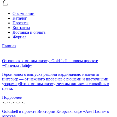
О компании
Каталог
Проекты
Контакты
Доставка и оплата
Журнал
Главная
От рюшек к минимализму: Goldshell в новом проекте
«Фазенда Лайф»
Герои нового выпуска решили кардинально изменить
интерьер — от нежного прованса с рюшами и цветочными
узорами уйти к минимализму, четким линиям и спокойным
цвета.
Подробнее
Goldshell в проекте Виктории Киорсак: кафе «Аве Паста» в
Москве