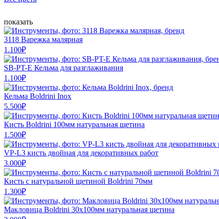
показать
3118 Варежка малярная
1.100
₽
SB-PT-E Кельма для разглаживания
1.100
₽
Кельма Boldrini Inox
5.500
₽
Кисть Boldrini 100мм натуральная щетина
1.500
₽
VP-L3 кисть двойная для декоративных работ
3.000
₽
Кисть с натуральной щетиной Boldrini 70мм
1.300
₽
Макловица Boldrini 30х100мм натуральная щетина