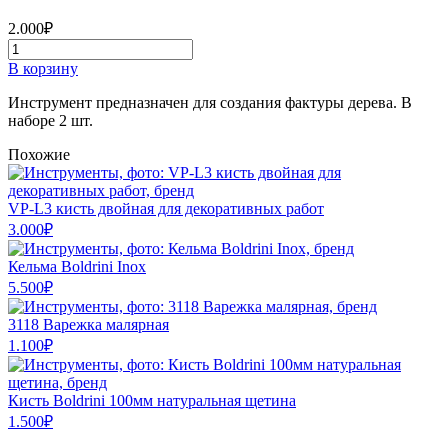
2.000
₽
Количество
товара
В корзину
Макловица
Boldrini
Инструмент предназначен для создания фактуры дерева. В
30х100мм
наборе 2 шт.
натуральная
щетина
Похожие
VP-L3 кисть двойная для декоративных работ
3.000
₽
Кельма Boldrini Inox
5.500
₽
3118 Варежка малярная
1.100
₽
Кисть Boldrini 100мм натуральная щетина
1.500
₽