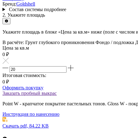
Мультиколор
Бренд:
Goldshell
W
Состав системы
подробнее
2. Укажите площадь
Подсказка
по
калькулятору
Укажите площадь в блоке «Цена за кв.м» ниже (поле с числом и
В расчёте:
Грунт глубокого проникновения
Фондо / подложка
Д
Цена за кв.м
0
₽
Итоговая стоимость:
0
₽
Оформить покупку
Заказать пробный выкрас
Point W - крапчатое покрытие пастельных тонов. Gloss W - п
Инструкция по нанесению
Скачать pdf, 84.22 KB