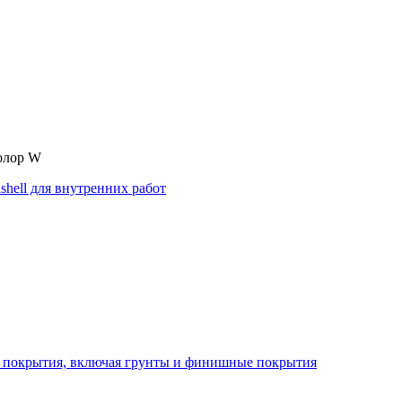
олор W
ия покрытия, включая грунты и финишные покрытия