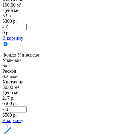
100.00 м²
Цена м²
53 р.
5300 р.
-
+
0 р.
В корзину
Фондо Универсал
Упаковка
6л
Расход
0,2 л/м²
Хватит на
30.00 м²
Цена м²
217 р.
6500 р.
-
+
6500 р.
В корзину