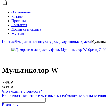
О компании
Каталог
Проекты
Контакты
Доставка и оплата
Журнал
Главная
Декоративная штукатурка
Декоративная краска
Мультик
Мультиколор W
≈
492
₽
за кв.м.
Что входит в стоимость?
В стоимость входят все материалы, необходимые для нанесен
Количество
товара
В корзину