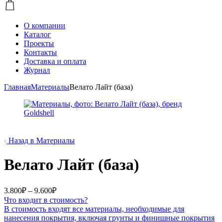
О компании
Каталог
Проекты
Контакты
Доставка и оплата
Журнал
Главная
Материалы
Велато Лайт (база)
Назад в Материалы
Велато Лайт (база)
Диапазон
3.800
₽
–
9.600
₽
цен:
Что входит в стоимость?
3.800₽
В стоимость входят все материалы, необходимые для
–
нанесения покрытия, включая грунты и финишные покрытия