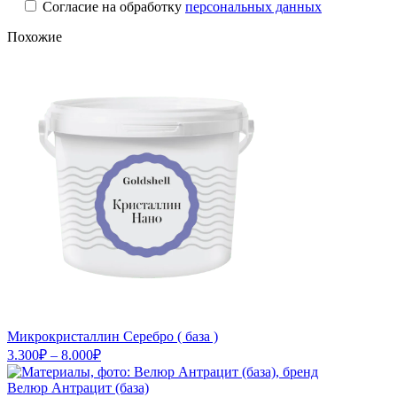
Cогласие на обработку
персональных данных
Похожие
Микрокристаллин Серебро ( база )
Диапазон
3.300
₽
–
8.000
₽
цен:
3.300₽
Велюр Антрацит (база)