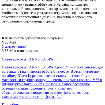
специалистов в области химии. Для окрашивания сырья и
придания ему разных эффектов в Valpaint используют
специальный колеровочный аппарат, покрытия отличается
стойкостью к влаге и ультрафиолету. Философия компании —
сочетание современного дизайна, качества и бережного
отношения к окружающей среде.
Как наносить декоративное покрытие
V55 Matt
Cмотреть видео
V55 Matt в интерьерах
Салон красоты TANNITTA SPA
Салон красоты TANNITTA SPA Арбат 27 — пространство, где
эстетика и тактильность работают вместе. В этом интерьере
дизайнер Юлия Курепина сделал ставку на спокойную
матовость и глубину фактур — стены покрыты краской V55 и
штукатуркой Лаконик от Goldshell. Нежное рассеянное
освещение, приглушённые тона и идеально
сбалансированные покрытия создают фон, на котором
главными становятся свет, форма […]
Подробнее