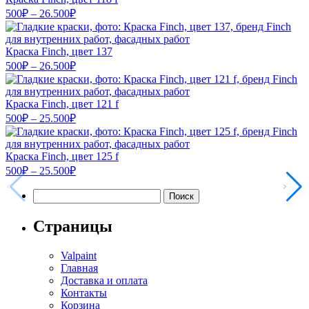
Диапазон
500
₽
–
26.500
₽
цен:
500₽
–
Краска Finch, цвет 137
Диапазон
26.500₽
500
₽
–
26.500
₽
цен:
500₽
–
Краска Finch, цвет 121 f
Диапазон
26.500₽
500
₽
–
25.500
₽
цен:
500₽
–
Краска Finch, цвет 125 f
Диапазон
25.500₽
500
₽
–
25.500
₽
цен:
Найти:
500₽
–
25.500₽
Страницы
Valpaint
Главная
Доставка и оплата
Контакты
Корзина