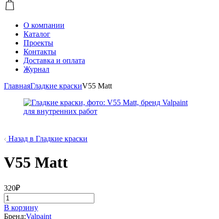
О компании
Каталог
Проекты
Контакты
Доставка и оплата
Журнал
Главная
Гладкие краски
V55 Matt
Назад в Гладкие краски
V55 Matt
320
₽
Количество
товара
В корзину
V55
Бренд:
Valpaint