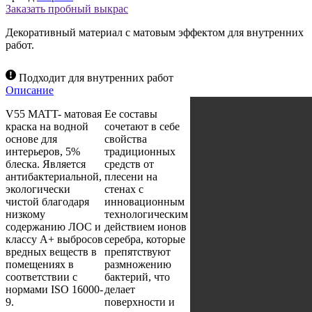
Matt
Заказать пробный выкрас
Декоративный материал с матовым эффектом для внутренних
работ.
Подходит для внутренних работ
Описание
V55 MATT- матовая
Ее составы
краска на водной
сочетают в себе
основе для
свойства
интерьеров, 5%
традиционных
блеска. Является
средств от
антибактериальной,
плесени на
экологически
стенах с
чистой благодаря
инновационным
низкому
технологическим
содержанию ЛОС и
действием ионов
классу A+ выбросов
серебра, которые
вредных веществ в
препятствуют
помещениях в
размножению
соответствии с
бактерий, что
нормами ISO 16000-
делает
9.
поверхности и