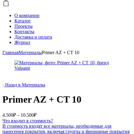
О компании
Каталог
Проекты
Контакты
Доставка и оплата
Журнал
Главная
Материалы
Primer AZ + CT 10
Назад в Материалы
Primer AZ + CT 10
Диапазон
4.500
₽
–
10.500
₽
цен:
Что входит в стоимость?
4.500₽
В стоимость входят все материалы, необходимые для
–
нанесения покрытия, включая грунты и финишные покрытия