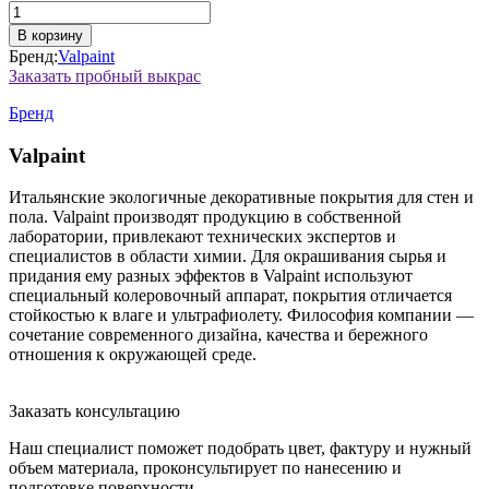
Количество
10.500₽
товара
В корзину
Primer
Бренд:
Valpaint
AZ
Заказать пробный выкрас
+
CT
Бренд
10
Valpaint
Итальянские экологичные декоративные покрытия для стен и
пола. Valpaint производят продукцию в собственной
лаборатории, привлекают технических экспертов и
специалистов в области химии. Для окрашивания сырья и
придания ему разных эффектов в Valpaint используют
специальный колеровочный аппарат, покрытия отличается
стойкостью к влаге и ультрафиолету. Философия компании —
сочетание современного дизайна, качества и бережного
отношения к окружающей среде.
Заказать консультацию
Наш специалист поможет подобрать цвет, фактуру и нужный
объем материала, проконсультирует по нанесению и
подготовке поверхности