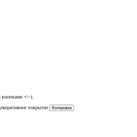
 кнопками +/−).
екоративное покрытие
Колеровка