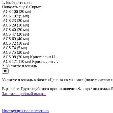
1. Выберите цвет
Показать ещё 8
Скрыть
ACS 106 (20 мл)
ACS 107 (5 мл)
ACS 23 (20 мл)
ACS 29 (10 мл)
ACS 40 (20 мл)
ACS 47 (20 мл)
ACS 69 (40 мл)
ACS 72 (10 мл)
ACS 74 (5 мл)
ACS 75 (20 мл)
ACS 98 (20 мл) Кристаллин Н…
ACS 171 (10 мл) Кристаллин …
2. Укажите площадь
Подсказка
по
калькулятору
Укажите площадь в блоке «Цена за кв.м» ниже (поле с числом и
В расчёте:
Грунт глубокого проникновения
Фондо / подложка
Д
Заказать пробный выкрас
Инструкция по нанесению