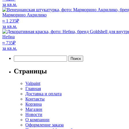
за кв.м.
Марморино Акрилико
≈ 1 235
₽
за кв.м.
Небиа
≈
735
₽
за кв.м.
Найти:
Страницы
Valpaint
Главная
Доставка и оплата
Контакты
Корзина
Магазин
Новости
О компании
Оформление заказа