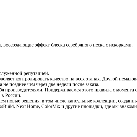
, воссоздающие эффект блеска серебряного песка с искорками.
аслуженной репутацией.
зволяет контролировать качество на всех этапах. Другой немал
 не позднее чем через две недели после заказа.
 производителями. Придерживаемся этого правила с момента ос
 в России.
м новые решения, в том числе капсульные коллекции, созданны
sBuild, Next Home, ColorMix и другие площадки, где мы знаком