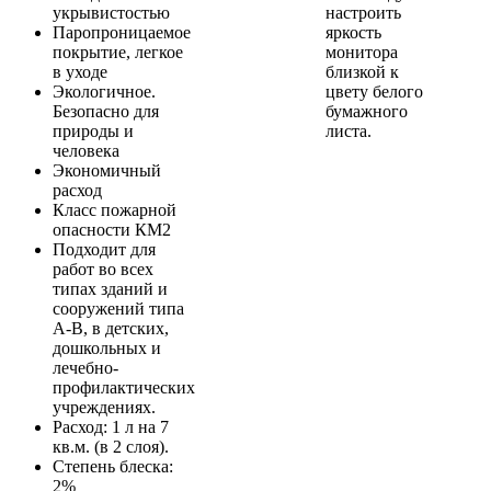
укрывистостью
настроить
Паропроницаемое
яркость
покрытие, легкое
монитора
в уходе
близкой к
Экологичное.
цвету белого
Безопасно для
бумажного
природы и
листа.
человека
Экономичный
расход
Класс пожарной
опасности КМ2
Подходит для
работ во всех
типах зданий и
сооружений типа
A-B, в детских,
дошкольных и
лечебно-
профилактических
учреждениях.
Расход: 1 л на 7
кв.м. (в 2 слоя).
Степень блеска:
2%