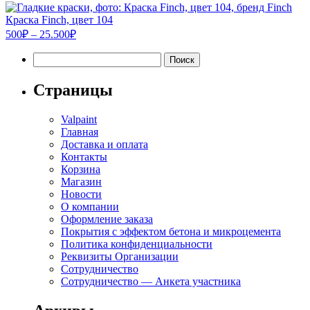
цен:
500₽
Краска Finch, цвет 104
–
Диапазон
500
₽
–
25.500
₽
цен:
32.000₽
Найти:
500₽
–
25.500₽
Страницы
Valpaint
Главная
Доставка и оплата
Контакты
Корзина
Магазин
Новости
О компании
Оформление заказа
Покрытия с эффектом бетона и микроцемента
Политика конфиденциальности
Реквизиты Организации
Сотрудничество
Сотрудничество — Анкета участника