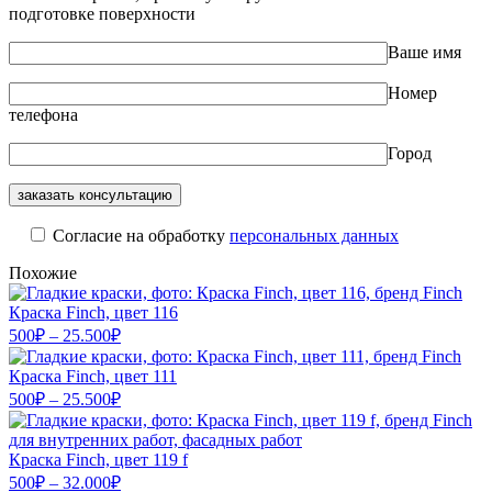
подготовке поверхности
Ваше имя
Номер
телефона
Город
Cогласие на обработку
персональных данных
Похожие
Краска Finch, цвет 116
Диапазон
500
₽
–
25.500
₽
цен:
500₽
Краска Finch, цвет 111
–
Диапазон
500
₽
–
25.500
₽
цен:
25.500₽
500₽
–
Краска Finch, цвет 119 f
Диапазон
25.500₽
500
₽
–
32.000
₽