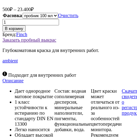
Диапазон
500
₽
–
23.400
₽
цен:
Фасовка
Очистить
500₽
Количество
–
товара
В корзину
Краска
23.400₽
Бренд:
Finch
Finch,
Заказать пробный выкрас
цвет
650
Глубокоматовая краска для внутренних работ.
ambient
Подходит для внутренних работ
Описание
Дает однородное
Состав: водная
Цвет краски
Скачат
матовое покрытие
сополимерная
может
свидет
1 класс
дисперсия,
отличаться от
о
устойчивости к
минеральные
реального из-
регист
истиранию по
наполнители,
за
проду
стандарту DIN EN
пигменты,
особенностей
13300
функциональные
цветопередачи
Легко наносится
добавки, вода.
монитора.
Обладает высокой
Рекомендуем