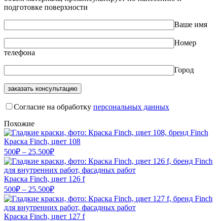
подготовке поверхности
Ваше имя
Номер
телефона
Город
Cогласие на обработку
персональных данных
Похожие
Краска Finch, цвет 108
Диапазон
500
₽
–
25.500
₽
цен:
500₽
–
Краска Finch, цвет 126 f
Диапазон
25.500₽
500
₽
–
25.500
₽
цен:
500₽
–
Краска Finch, цвет 127 f