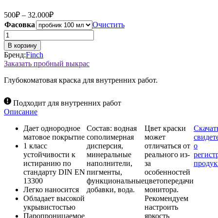
Диапазон
500
₽
–
32.000
₽
цен:
Фасовка
Очистить
500₽
Количество
–
товара
В корзину
Краска
32.000₽
Бренд:
Finch
Finch,
Заказать пробный выкрас
цвет
543
Глубокоматовая краска для внутренних работ.
Подходит для внутренних работ
Описание
Дает однородное
Состав: водная
Цвет краски
Скачат
матовое покрытие
сополимерная
может
свидет
1 класс
дисперсия,
отличаться от
о
устойчивости к
минеральные
реального из-
регист
истиранию по
наполнители,
за
проду
стандарту DIN EN
пигменты,
особенностей
13300
функциональные
цветопередачи
Легко наносится
добавки, вода.
монитора.
Обладает высокой
Рекомендуем
укрывистостью
настроить
Паропроницаемое
яркость