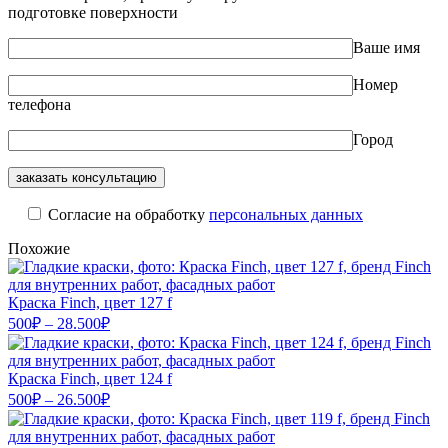
подготовке поверхности
Ваше имя
Номер
телефона
Город
Cогласие на обработку
персональных данных
Похожие
Краска Finch, цвет 127 f
Диапазон
500
₽
–
28.500
₽
цен:
500₽
–
Краска Finch, цвет 124 f
Диапазон
28.500₽
500
₽
–
26.500
₽
цен:
500₽