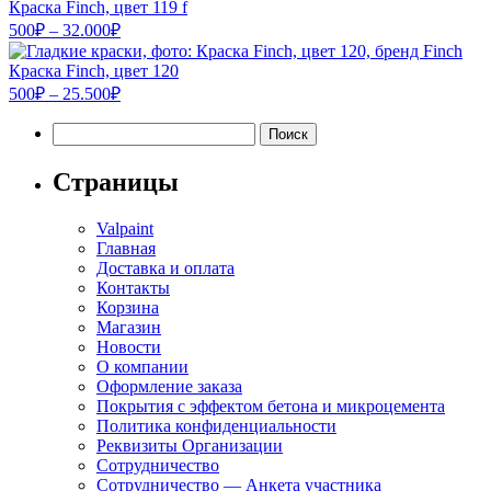
–
Краска Finch, цвет 119 f
Диапазон
26.500₽
500
₽
–
32.000
₽
цен:
500₽
Краска Finch, цвет 120
–
Диапазон
500
₽
–
25.500
₽
цен:
32.000₽
Найти:
500₽
–
25.500₽
Страницы
Valpaint
Главная
Доставка и оплата
Контакты
Корзина
Магазин
Новости
О компании
Оформление заказа
Покрытия с эффектом бетона и микроцемента
Политика конфиденциальности
Реквизиты Организации
Сотрудничество
Сотрудничество — Анкета участника