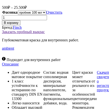
Диапазон
500
₽
–
25.500
₽
цен:
Фасовка
Очистить
500₽
Количество
–
товара
В корзину
Краска
25.500₽
Бренд:
Finch
Finch,
Заказать пробный выкрас
цвет
168
Глубокоматовая краска для внутренних работ.
ambient
Подходит для внутренних работ
Описание
Дает однородное
Состав: водная
Цвет краски
Скачат
матовое покрытие
сополимерная
может
свидет
1 класс
дисперсия,
отличаться от
о
устойчивости к
минеральные
реального из-
регист
истиранию по
наполнители,
за
проду
стандарту DIN EN
пигменты,
особенностей
13300
функциональные
цветопередачи
Легко наносится
добавки, вода.
монитора.
Обладает высокой
Рекомендуем