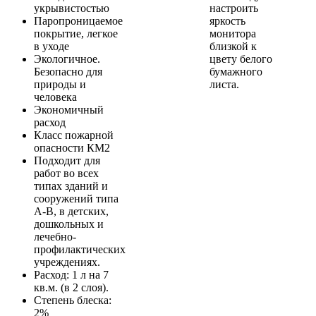
укрывистостью
настроить
Паропроницаемое
яркость
покрытие, легкое
монитора
в уходе
близкой к
Экологичное.
цвету белого
Безопасно для
бумажного
природы и
листа.
человека
Экономичный
расход
Класс пожарной
опасности КМ2
Подходит для
работ во всех
типах зданий и
сооружений типа
A-B, в детских,
дошкольных и
лечебно-
профилактических
учреждениях.
Расход: 1 л на 7
кв.м. (в 2 слоя).
Степень блеска:
2%